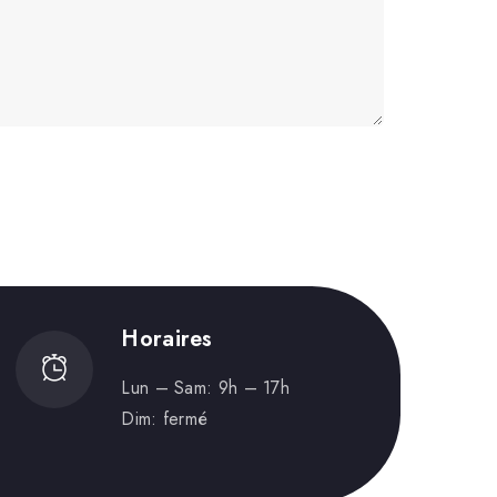
Horaires
Lun – Sam: 9h – 17h
Dim: fermé