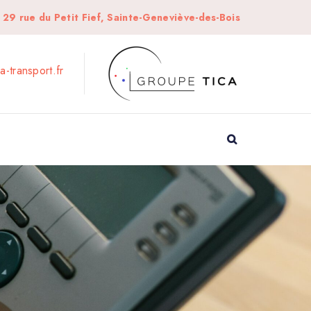
29 rue du Petit Fief, Sainte-Geneviève-des-Bois
a-transport.fr