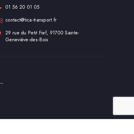
01 56 20 01 05
contact@tica-transport.fr
29 rue du Petit Fief, 91700 Sainte-
Geneviève-des-Bois
yright © 2026
TICA Transport
. All rights reserved.