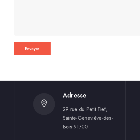
Adresse
29 rue du Petit Fief,
Sainte-Geneviève-des-
Bois 91700